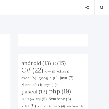
c
(15)
android
(13)
C#
(22)
C++
(3)
eclipse
(3)
java
(7)
google
(6)
excel
(5)
Microsoft
(4)
mysql
(4)
php
(19)
pascal
(13)
Symfony
(6)
sql
(5)
rand
(4)
vba
(9)
video
(4)
web
(4)
windows
(3)