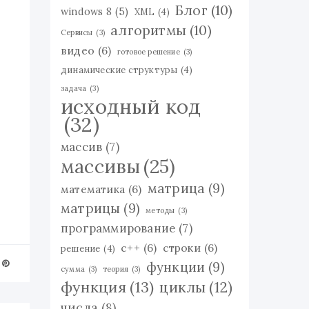
Блог
(10)
windows 8
(5)
XML
(4)
алгоритмы
(10)
Сервисы
(3)
видео
(6)
готовое решение
(3)
динамические структуры
(4)
задача
(3)
исходный код
(32)
массив
(7)
массивы
(25)
матрица
(9)
математика
(6)
матрицы
(9)
методы
(3)
программирование
(7)
с++
(6)
строки
(6)
решение
(4)
функции
(9)
сумма
(3)
теория
(3)
функция
(13)
циклы
(12)
числа
(8)