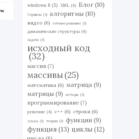
Блог
(10)
windows 8
(5)
XML
(4)
алгоритмы
(10)
Сервисы
(3)
видео
(6)
готовое решение
(3)
динамические структуры
(4)
задача
(3)
исходный код
(32)
массив
(7)
массивы
(25)
матрица
(9)
математика
(6)
матрицы
(9)
методы
(3)
программирование
(7)
с++
(6)
строки
(6)
решение
(4)
функции
(9)
сумма
(3)
теория
(3)
функция
(13)
циклы
(12)
числа
(8)