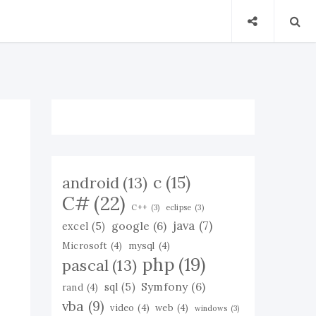
c
(15)
android
(13)
C#
(22)
C++
(3)
eclipse
(3)
java
(7)
google
(6)
excel
(5)
Microsoft
(4)
mysql
(4)
php
(19)
pascal
(13)
Symfony
(6)
sql
(5)
rand
(4)
vba
(9)
video
(4)
web
(4)
windows
(3)