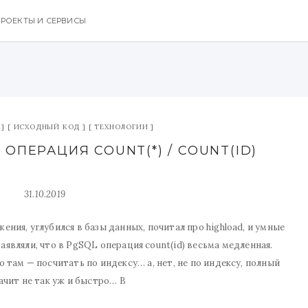
РОЕКТЫ И СЕРВИСЫ
ИСХОДНЫЙ КОД
ТЕХНОЛОГИИ
ОПЕРАЦИЯ COUNT(*) / COUNT(ID)
31.10.2019
ения, углубился в базы данных, почитал про highload, и умные
являли, что в PgSQL операция count(id) весьма медленная.
о там — посчитать по индексу… а, нет, не по индексу, полный
начит не так уж и быстро… В