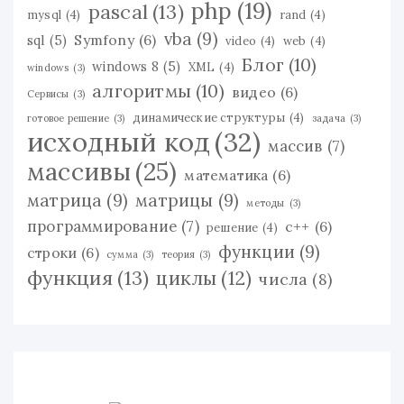
php
(19)
pascal
(13)
mysql
(4)
rand
(4)
vba
(9)
Symfony
(6)
sql
(5)
video
(4)
web
(4)
Блог
(10)
windows 8
(5)
XML
(4)
windows
(3)
алгоритмы
(10)
видео
(6)
Сервисы
(3)
динамические структуры
(4)
готовое решение
(3)
задача
(3)
исходный код
(32)
массив
(7)
массивы
(25)
математика
(6)
матрица
(9)
матрицы
(9)
методы
(3)
программирование
(7)
с++
(6)
решение
(4)
функции
(9)
строки
(6)
сумма
(3)
теория
(3)
функция
(13)
циклы
(12)
числа
(8)