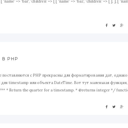
 ‘name’ => ‘bar’, ‘children’ => [ [ ‘name’ => ‘baz’, ‘children’ => [ ], ], [ ‘na
 В PHP
е поставляются с PHP прекрасны для форматирования дат, однако
для timestamp или объекта DateTime. Вот тут маленькая функция,
 * Return the quarter for a timestamp. * @returns integer */ funct
ateTime->format(‘n’) /