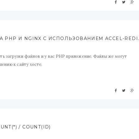
УПРАВЛЯЕМАЯ ЗАГРУЗКА ФАЙ
ь загрузки файлов и у вас PHP приложение. Файлы же могут
ению к сайту хосте.
рять может ли пользователь их скачать или нет и отдавать или не
оступном в Nginx.
T(*) / COUNT(ID)