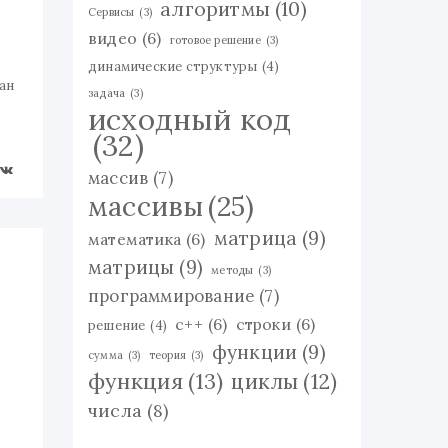
алгоритмы
(10)
Сервисы
(3)
видео
(6)
готовое решение
(3)
и
динамические структуры
(4)
ан
задача
(3)
исходный код
(32)
массив
(7)
массивы
(25)
матрица
(9)
математика
(6)
матрицы
(9)
методы
(3)
программирование
(7)
с++
(6)
строки
(6)
решение
(4)
функции
(9)
сумма
(3)
теория
(3)
функция
(13)
циклы
(12)
числа
(8)