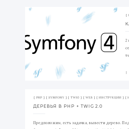
2
с
т
С
PHP
SYMFONY
TWIG
WEB
ИНСТРУКЦИИ
ДЕРЕВЬЯ В PHP + TWIG 2.0
Предположим, есть задачка, вывести дерево. Под 