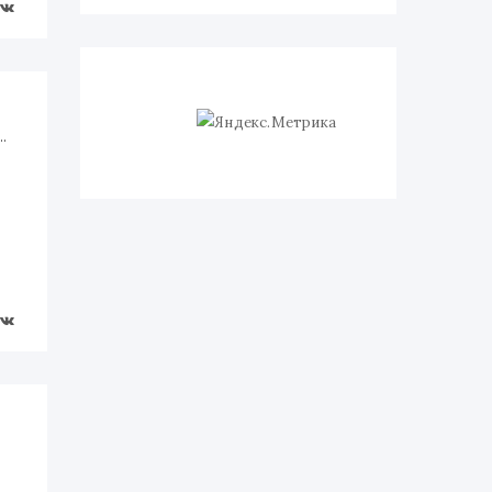
ЛОВ НА PHP И NGINX С ИСПОЛЬЗОВАНИЕМ ACCEL-REDIRECT