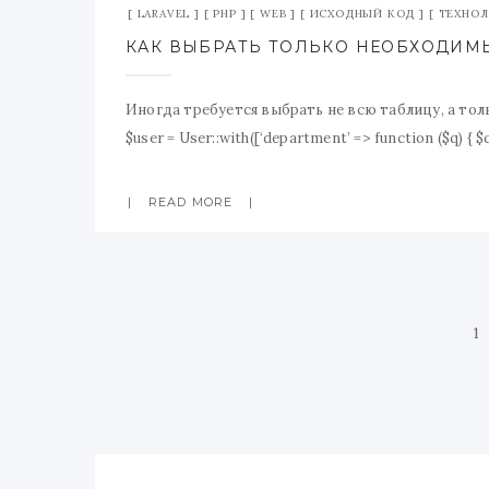
LARAVEL
PHP
WEB
ИСХОДНЫЙ КОД
ТЕХНО
КАК ВЫБРАТЬ ТОЛЬКО НЕОБХОДИМЫ
Иногда требуется выбрать не всю таблицу, а толь
$user = User::with([‘department’ => function ($q) { $q-
READ MORE
1