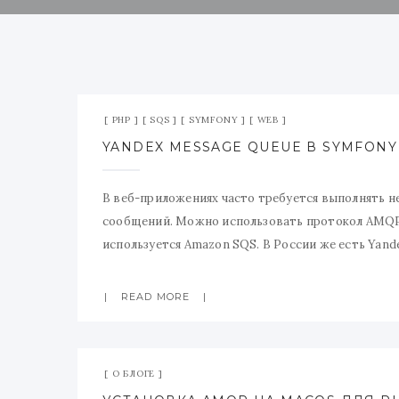
PHP
SQS
SYMFONY
WEB
YANDEX MESSAGE QUEUE В SYMFON
В веб-приложениях часто требуется выполнять н
сообщений. Можно использовать протокол AMQP, 
используется Amazon SQS. В России же есть Yand
Queue, который является реализацией протокола
подходят
READ MORE
О БЛОГЕ