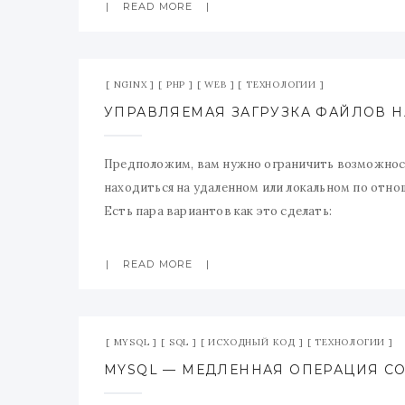
READ MORE
NGINX
PHP
WEB
ТЕХНОЛОГИИ
Предположим, вам нужно ограничить возможност
находиться на удаленном или локальном по отнош
Есть пара вариантов как это сделать:
1. Загружать файлы средствами PHP в TMP, прове
отдавать файл
READ MORE
2. Воспользоваться заголовком x-accel-redirect д
MYSQL
SQL
ИСХОДНЫЙ КОД
ТЕХНОЛОГИИ
MYSQL — МЕДЛЕННАЯ ОПЕРАЦИЯ COUN