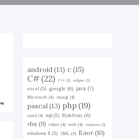
c
(15)
android
(13)
C#
(22)
C++
(3)
eclipse
(3)
java
(7)
google
(6)
excel
(5)
Microsoft
(4)
mysql
(4)
php
(19)
pascal
(13)
Symfony
(6)
sql
(5)
rand
(4)
vba
(9)
video
(4)
web
(4)
windows
(3)
Блог
(10)
windows 8
(5)
XML
(4)