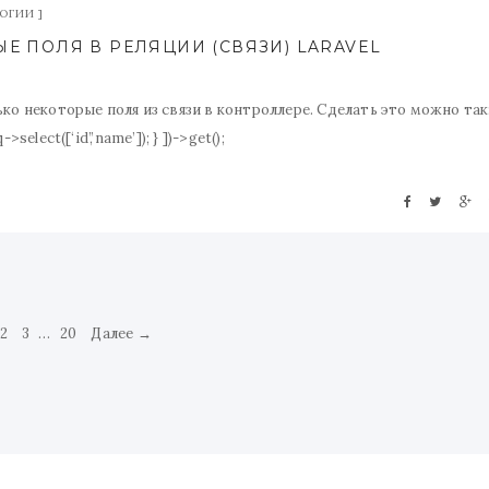
ЛОГИИ
Е ПОЛЯ В РЕЛЯЦИИ (СВЯЗИ) LARAVEL
ко некоторые поля из связи в контроллере. Сделать это можно так
>select([‘id’,’name’]); } ])->get();
2
3
…
20
Далее →