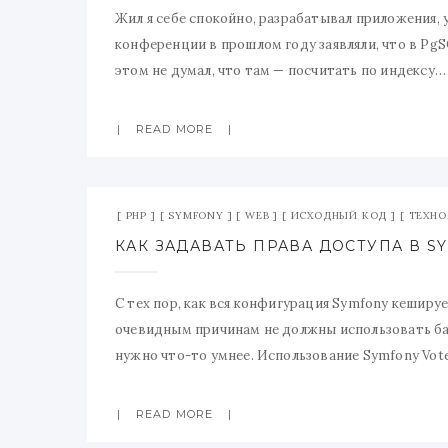
Жил я себе спокойно, разрабатывал приложения, у
конференции в прошлом году заявляли, что в PgS
этом не думал, что там — посчитать по индексу… а
READ MORE
PHP
SYMFONY
WEB
ИСХОДНЫЙ КОД
ТЕХНО
С тех пор, как вся конфигурация Symfony кеширу
очевидным причинам не должны использовать ба
нужно что-то умнее. Использование Symfony Vote
другим ресурсам. Множество voters которые вхо
READ MORE