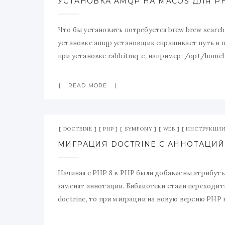
УСТАНОВКА AMQP НА MACOS ДЛЯ PH
Что бы установить потребуется brew brew search li
установке amqp установщик спрашивает путь и пр
при установке rabbitmq-c, например: /opt/homeb
удалить расширение amqp, а потом установить ег
READ MORE
DOCTRINE
PHP
SYMFONY
WEB
ИНСТРУКЦИ
МИГРАЦИЯ DOCTRINE С АННОТАЦИЙ
Начиная с PHP 8 в PHP были добавлены атрибут
заменят аннотации. Библиотеки стали переходить
doctrine, то при миграции на новую версию PHP 
можно при помощи rector. Для этого нужно: Доба