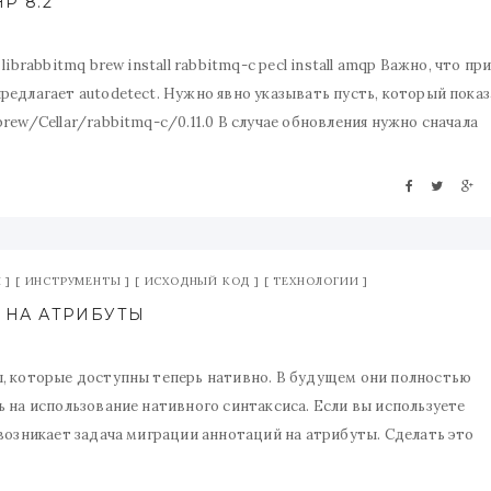
P 8.2
brabbitmq brew install rabbitmq-c pecl install amqp Важно, что пр
едлагает autodetect. Нужно явно указывать пусть, который показ
rew/Cellar/rabbitmq-c/0.11.0 В случае обновления нужно сначала
о вновь.
И
ИНСТРУМЕНТЫ
ИСХОДНЫЙ КОД
ТЕХНОЛОГИИ
 НА АТРИБУТЫ
ы, которые доступны теперь нативно. В будущем они полностью
 на использование нативного синтаксиса. Если вы используете
возникает задача миграции аннотаций на атрибуты. Сделать это
вить rector как