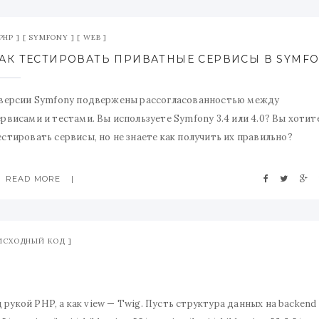
PHP
SYMFONY
WEB
 версии Symfony подвержены рассогласованностью между
ервисами и тестами. Вы используете Symfony 3.4 или 4.0? Вы хотит
естировать сервисы, но не знаете как получить их правильно?
егодня мы посмотрим на возможные решения.
READ MORE
ИСХОДНЫЙ КОД
рукой PHP, а как view — Twig. Пусть структура данных на backend