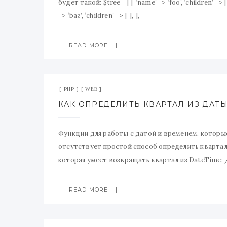
будет такой: $tree = [ [ ‘name’ => ‘foo’, ‘children’ => [ [
=> ‘baz’, ‘children’ => [ ], ],
READ MORE
PHP
WEB
КАК ОПРЕДЕЛИТЬ КВАРТАЛ ИЗ ДАТЫ
Функции для работы с датой и временем, которы
отсутствует простой способ определить квартал 
которая умеет возвращать квартал из DateTime: /**
quarter(\DateTime $dateTime){ return (int) ceil($d
READ MORE