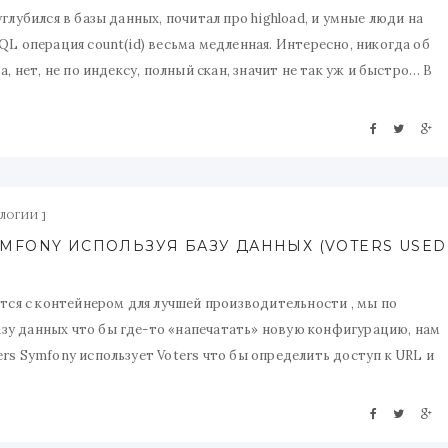
глубился в базы данных, почитал про highload, и умные люди на
QL операция count(id) весьма медленная. Интересно, никогда об
, нет, не по индексу, полный скан, значит не так уж и быстро… В
ЛОГИИ
ется с контейнером для лучшей производительности , мы по
зу данных что бы где-то «напечатать» новую конфигурацию, нам
rs Symfony использует Voters что бы определить доступ к URL и
дят в комплект поставки