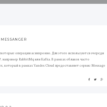
Y MESSANGER
екоторые операции асинхронно. Для этого используются очереди
например RabbitMq или Kafka. В рамках облаков часто
ex, который в рамках Yandex Cloud предоставляет сервис Message
 Amazon SQS. Таким образом, инструменты разработчика от SQS