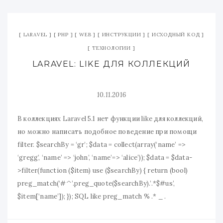
LARAVEL
PHP
WEB
ИНСТРУКЦИИ
ИСХОДНЫЙ КОД
ТЕХНОЛОГИИ
LARAVEL: LIKE ДЛЯ КОЛЛЕКЦИЙ
10.11.2016
В коллекциях Laravel 5.1 нет функции like для коллекций,
но можно написать подобное поведение при помощи
filter. $searchBy = ‘gr’; $data = collect(array(‘name’ =>
‘gregg’, ‘name’ => ‘john’, ‘name’=> ‘alice’)); $data = $data-
>filter(function ($item) use ($searchBy) { return (bool)
preg_match(‘#^’.preg_quote($searchBy).’.*$#us’,
$item[‘name’]); }); SQL like preg_match % .* _ .