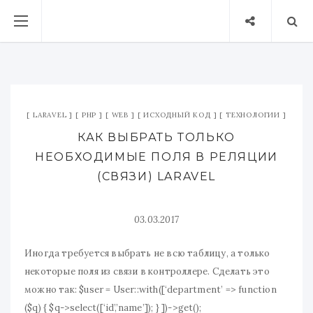
LARAVEL
PHP
WEB
ИСХОДНЫЙ КОД
ТЕХНОЛОГИИ
КАК ВЫБРАТЬ ТОЛЬКО
НЕОБХОДИМЫЕ ПОЛЯ В РЕЛЯЦИИ
(СВЯЗИ) LARAVEL
03.03.2017
Иногда требуется выбрать не всю таблицу, а только
некоторые поля из связи в контроллере. Сделать это
можно так: $user = User::with([‘department’ => function
($q) { $q->select([‘id’,’name’]); } ])->get();