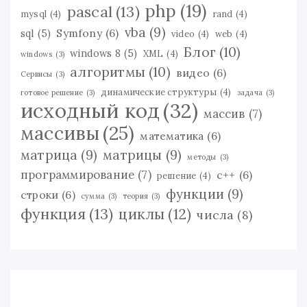
php
(19)
pascal
(13)
mysql
(4)
rand
(4)
vba
(9)
Symfony
(6)
sql
(5)
video
(4)
web
(4)
Блог
(10)
windows 8
(5)
XML
(4)
windows
(3)
алгоритмы
(10)
видео
(6)
Сервисы
(3)
динамические структуры
(4)
готовое решение
(3)
задача
(3)
исходный код
(32)
массив
(7)
массивы
(25)
математика
(6)
матрица
(9)
матрицы
(9)
методы
(3)
программирование
(7)
с++
(6)
решение
(4)
функции
(9)
строки
(6)
сумма
(3)
теория
(3)
функция
(13)
циклы
(12)
числа
(8)