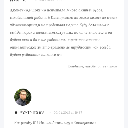
я,конечно,в шоке,но испытала много антивирусов,-
сегодняшней работой Касперского на моем компе не очень
удовлетворена,и не представляю,что буду делать как
выйдет срок лицензии,т.к.лучших пока не знаю;если он
будет так и дальше работать,-придется от него
отказаться;если это временные трудности,-он всегда
будет работать на моем пк.
Войдите, чтобы ответить
PYATNITSEV
06.04.2013 at 19:37
Kaspersky 911 Не сам Антивирус Касперского.