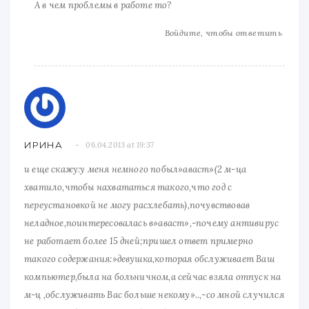
А в чем проблемы в работе то?
Войдите, чтобы ответить
ИРИНА
06.04.2013 at 19:37
и еще скажу:у меня немного побыл»аваст»(2 м-ца
хватило,чтобы нахвататься такого,что год с
переустановкой не могу расхлебать),почувствовав
неладное,поинтересовалась в»аваст»,-почему антивирус
не работает более 15 дней;пришел ответ примерно
такого содержания:»девушка,которая обслуживает Ваш
компьютер,была на больничном,а сейчас взяла отпуск на
м-ц ,обслуживать Вас больше некому»..,-со мной случился