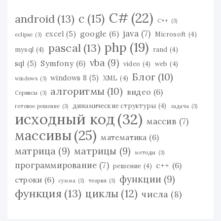
C#
(22)
c
(15)
android
(13)
C++
(3)
java
(7)
google
(6)
excel
(5)
Microsoft
(4)
eclipse
(3)
php
(19)
pascal
(13)
mysql
(4)
rand
(4)
vba
(9)
Symfony
(6)
sql
(5)
video
(4)
web
(4)
Блог
(10)
windows 8
(5)
XML
(4)
windows
(3)
алгоритмы
(10)
видео
(6)
Сервисы
(3)
динамические структуры
(4)
готовое решение
(3)
задача
(3)
исходный код
(32)
массив
(7)
массивы
(25)
математика
(6)
матрица
(9)
матрицы
(9)
методы
(3)
программирование
(7)
с++
(6)
решение
(4)
функции
(9)
строки
(6)
сумма
(3)
теория
(3)
функция
(13)
циклы
(12)
числа
(8)