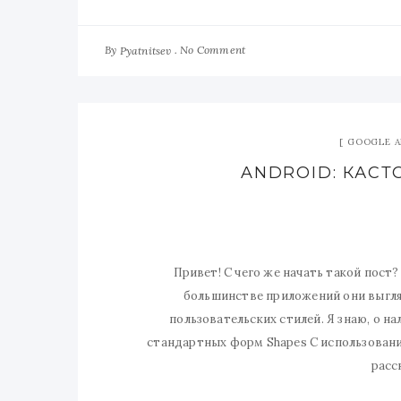
By
No Comment
Pyatnitsev
GOOGLE A
ANDROID: КАСТ
Привет! С чего же начать такой пост?
большинстве приложений они выгля
пользовательских стилей. Я знаю, о н
стандартных форм Shapes С использовани
расс