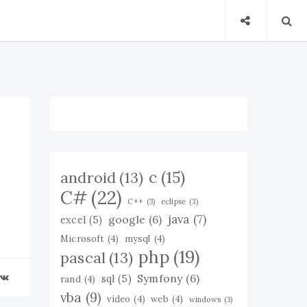
c
(15)
android
(13)
C#
(22)
C++
(3)
eclipse
(3)
java
(7)
google
(6)
excel
(5)
Microsoft
(4)
mysql
(4)
php
(19)
pascal
(13)
Symfony
(6)
sql
(5)
rand
(4)
vba
(9)
video
(4)
web
(4)
windows
(3)