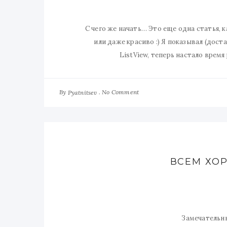
С чего же начать… Это еще одна статья, к
или даже красиво :) Я показывал (дост
ListView, теперь настало время
By
No Comment
Pyatnitsev
ВСЕМ ХО
Замечательны