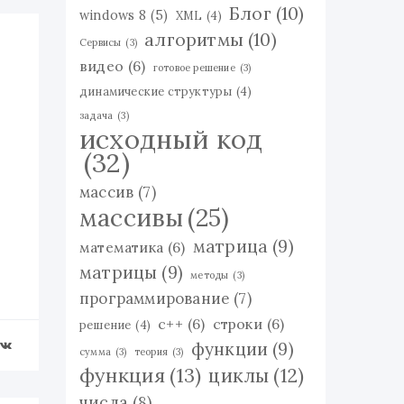
Блог
(10)
windows 8
(5)
XML
(4)
алгоритмы
(10)
Сервисы
(3)
видео
(6)
готовое решение
(3)
динамические структуры
(4)
задача
(3)
исходный код
(32)
массив
(7)
массивы
(25)
матрица
(9)
математика
(6)
матрицы
(9)
методы
(3)
программирование
(7)
с++
(6)
строки
(6)
решение
(4)
функции
(9)
сумма
(3)
теория
(3)
функция
(13)
циклы
(12)
числа
(8)