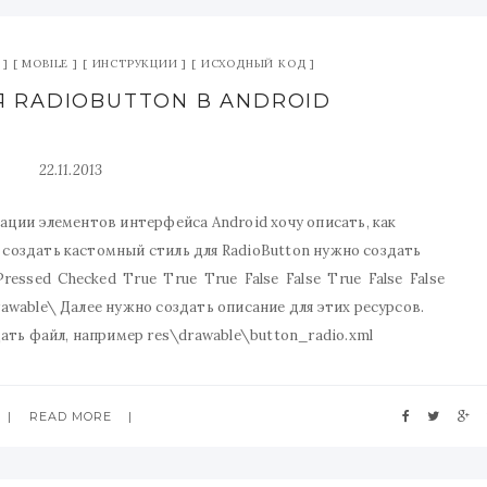
MOBILE
ИНСТРУКЦИИ
ИСХОДНЫЙ КОД
 RADIOBUTTON В ANDROID
22.11.2013
ции элементов интерфейса Android хочу описать, как
 создать кастомный стиль для RadioButton нужно создать
ressed Checked True True True False False True False False
wable\ Далее нужно создать описание для этих ресурсов.
дать файл, например res\drawable\button_radio.xml
READ MORE