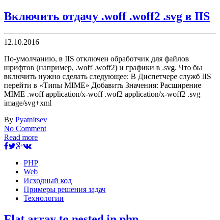
Включить отдачу .woff .woff2 .svg в IIS
12.10.2016
По-умолчанию, в IIS отключен обработчик для файлов
шрифтов (например, .woff .woff2) и графики в .svg. Что бы
включить нужно сделать следующее: В Диспетчере служб IIS
перейти в «Типы MIME» Добавить Значения: Расширение
MIME .woff application/x-woff .wof2 application/x-woff2 .svg
image/svg+xml
By
Pyatnitsev
No Comment
Read more
PHP
Web
Исходный код
Примеры решения задач
Технологии
Flat array to nested in php