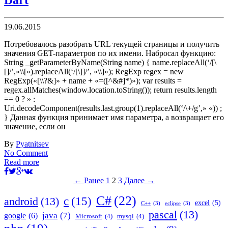
Dart
19.06.2015
Потребовалось разобрать URL текущей страницы и получить
значения GET-параметров по их имени. Набросал функцию:
String _getParameterByName(String name) { name.replaceAll(‘/[\
[]/’,»\\[«).replaceAll(‘/[\]]/’, «\\]»); RegExp regex = new
RegExp(«[\\?&]» + name + «=([^&#]*)»); var results =
regex.allMatches(window.location.toString()); return results.length
== 0 ? » :
Uri.decodeComponent(results.last.group(1).replaceAll(‘/\+/g’,» «)) ;
} Данная функция принимает имя параметра, а возвращает его
значение, если он
By
Pyatnitsev
No Comment
Read more
← Ранее
1
2
3
Далее →
C#
(22)
c
(15)
android
(13)
excel
(5)
C++
(3)
eclipse
(3)
pascal
(13)
java
(7)
google
(6)
Microsoft
(4)
mysql
(4)