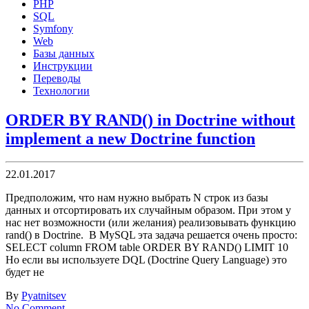
PHP
SQL
Symfony
Web
Базы данных
Инструкции
Переводы
Технологии
ORDER BY RAND() in Doctrine without
implement a new Doctrine function
22.01.2017
Предположим, что нам нужно выбрать N строк из базы
данных и отсортировать их случайным образом. При этом у
нас нет возможности (или желания) реализовывать функцию
rand() в Doctrine. В MySQL эта задача решается очень просто:
SELECT column FROM table ORDER BY RAND() LIMIT 10
Но если вы используете DQL (Doctrine Query Language) это
будет не
By
Pyatnitsev
No Comment