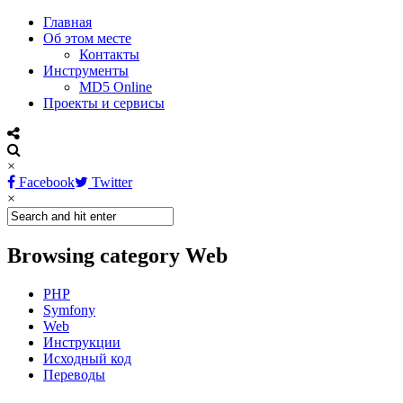
Главная
Об этом месте
Контакты
Инструменты
MD5 Online
Проекты и сервисы
×
Facebook
Twitter
×
Browsing category Web
PHP
Symfony
Web
Инструкции
Исходный код
Переводы