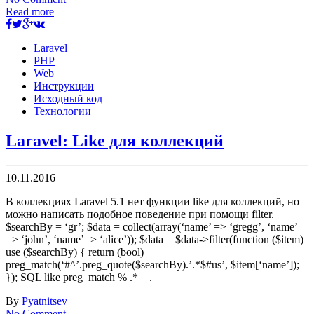
Read more
Laravel
PHP
Web
Инструкции
Исходный код
Технологии
Laravel: Like для коллекций
10.11.2016
В коллекциях Laravel 5.1 нет функции like для коллекций, но
можно написать подобное поведение при помощи filter.
$searchBy = ‘gr’; $data = collect(array(‘name’ => ‘gregg’, ‘name’
=> ‘john’, ‘name’=> ‘alice’)); $data = $data->filter(function ($item)
use ($searchBy) { return (bool)
preg_match(‘#^’.preg_quote($searchBy).’.*$#us’, $item[‘name’]);
}); SQL like preg_match % .* _ .
By
Pyatnitsev
No Comment