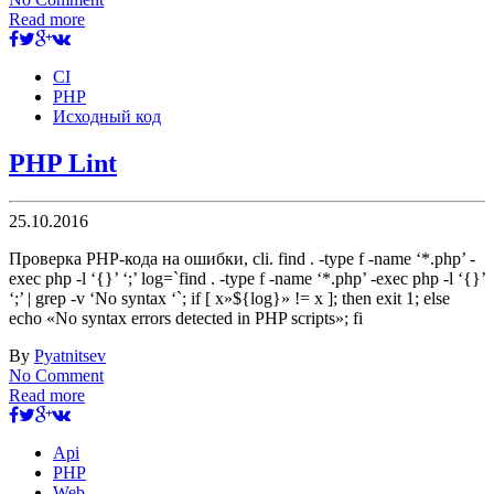
Read more
CI
PHP
Исходный код
PHP Lint
25.10.2016
Проверка PHP-кода на ошибки, cli. find . -type f -name ‘*.php’ -
exec php -l ‘{}’ ‘;’ log=`find . -type f -name ‘*.php’ -exec php -l ‘{}’
‘;’ | grep -v ‘No syntax ‘`; if [ x»${log}» != x ]; then exit 1; else
echo «No syntax errors detected in PHP scripts»; fi
By
Pyatnitsev
No Comment
Read more
Api
PHP
Web