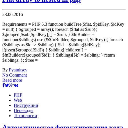
23.06.2016
Requirements = PHP 5.3 function buildTree($flat, $pidKey, $idKey
= null) { $grouped = array(); foreach ($flat as $sub){
$grouped[$sub[$pidKey]][] = $sub; } $fnBuilder =
function($siblings) use (&$fnBuilder, $grouped, $idKey) { foreach
($siblings as $k => $sibling) { $id = $sibling[$idKey];
if(isset($grouped[$id])) { $sibling[‘children’] =
$fnBuilder($grouped[$id]); } $siblings[$k] = $sibling; } return
$siblings; }; $tree =
By
Pyatnitsev
No Comment
Read more
PHP
Web
Инструкции
Переводы
Технологии
Автоматическое форматирование кода