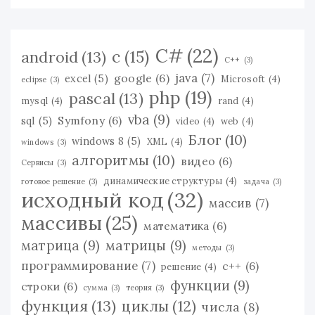
C#
(22)
c
(15)
android
(13)
C++
(3)
java
(7)
google
(6)
excel
(5)
Microsoft
(4)
eclipse
(3)
php
(19)
pascal
(13)
mysql
(4)
rand
(4)
vba
(9)
Symfony
(6)
sql
(5)
video
(4)
web
(4)
Блог
(10)
windows 8
(5)
XML
(4)
windows
(3)
алгоритмы
(10)
видео
(6)
Сервисы
(3)
динамические структуры
(4)
готовое решение
(3)
задача
(3)
исходный код
(32)
массив
(7)
массивы
(25)
математика
(6)
матрица
(9)
матрицы
(9)
методы
(3)
программирование
(7)
с++
(6)
решение
(4)
функции
(9)
строки
(6)
сумма
(3)
теория
(3)
функция
(13)
циклы
(12)
числа
(8)