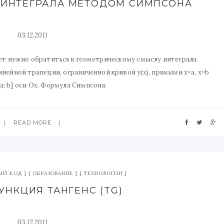
Е ИНТЕГРАЛА МЕТОДОМ СИМПСОНА
03.12.2011
тает нужно обратиться к геометрическому смыслу интеграла.
нейной трапеции, ограниченной кривой y(x), прямыми x=a, x=b
a; b] оси Ox. Формула Симпсона:
READ MORE
ЫЙ КОД
ОБРАЗОВАНИЕ
ТЕХНОЛОГИИ
ФУНКЦИЯ ТАНГЕНС (TG)
03.12.2011