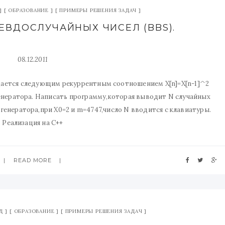
ОБРАЗОВАНИЕ
ПРИМЕРЫ РЕШЕНИЯ ЗАДАЧ
СЕВДОСЛУЧАЙНЫХ ЧИСЕЛ (BBS).
08.12.2011
дается следующим рекуррентным соотношением X[n]=X[n-1]^2
енератора. Написать программу,которая выводит N случайных
енератора,при X0=2 и m=4747,число N вводится с клавиатуры.
Реализация на C++
READ MORE
Д
ОБРАЗОВАНИЕ
ПРИМЕРЫ РЕШЕНИЯ ЗАДАЧ