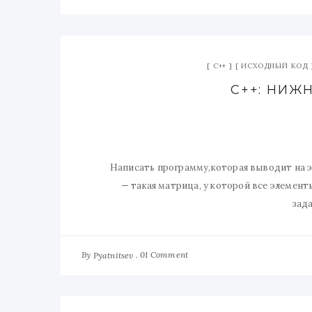
C++
ИСХОДНЫЙ КОД
C++: НИЖ
Написать программу,которая выводит на 
— такая матрица, у которой все элемент
зад
By
01 Comment
Pyatnitsev