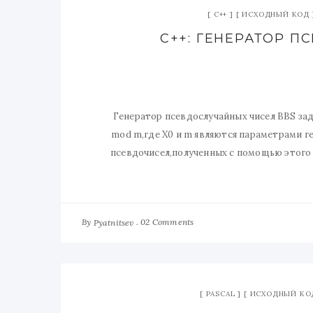
C++
ИСХОДНЫЙ КОД
C++: ГЕНЕРАТОР П
Генератор псевдослучайных чисел BBS за
mod m,где X0 и m являются параметрами г
псевдочисел,полученных с помощью этого г
By
02 Comments
Pyatnitsev
PASCAL
ИСХОДНЫЙ КО