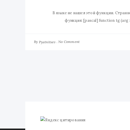
В языке не нашел этой функции. Странно
функция: [pascal] function tg (arg : 
By
No Comment
Pyatnitsev