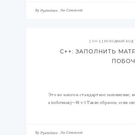
By
No Comment
Pyatnitsev
C++
ИСХОДНЫЙ КОД
C++: ЗАПОЛНИТЬ МАТ
ПОБОЧ
Это во многом стандартное заполнение, но
а побочная j==N-i-1 Такие образом, если э
By
No Comment
Pyatnitsev