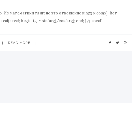
. Из математики тангенс это отношение sin(x) к cos(x). Вот
real) : real; begin tg := sin(arg)/cos(arg); end; [/pascal]
READ MORE