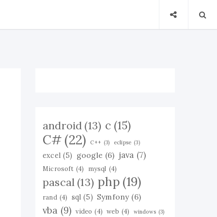
c
(15)
android
(13)
C#
(22)
C++
(3)
eclipse
(3)
java
(7)
google
(6)
excel
(5)
Microsoft
(4)
mysql
(4)
php
(19)
pascal
(13)
Symfony
(6)
sql
(5)
rand
(4)
vba
(9)
video
(4)
web
(4)
windows
(3)