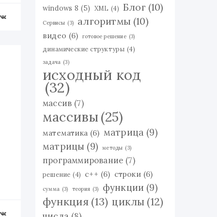
Блог
(10)
windows 8
(5)
XML
(4)
алгоритмы
(10)
Сервисы
(3)
видео
(6)
готовое решение
(3)
динамические структуры
(4)
задача
(3)
исходный код
(32)
массив
(7)
массивы
(25)
матрица
(9)
математика
(6)
матрицы
(9)
методы
(3)
программирование
(7)
с++
(6)
строки
(6)
решение
(4)
функции
(9)
сумма
(3)
теория
(3)
функция
(13)
циклы
(12)
числа
(8)