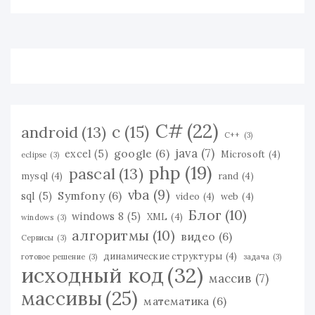
C#
(22)
c
(15)
android
(13)
C++
(3)
java
(7)
google
(6)
excel
(5)
Microsoft
(4)
eclipse
(3)
php
(19)
pascal
(13)
mysql
(4)
rand
(4)
vba
(9)
Symfony
(6)
sql
(5)
video
(4)
web
(4)
Блог
(10)
windows 8
(5)
XML
(4)
windows
(3)
алгоритмы
(10)
видео
(6)
Сервисы
(3)
динамические структуры
(4)
готовое решение
(3)
задача
(3)
исходный код
(32)
массив
(7)
массивы
(25)
математика
(6)